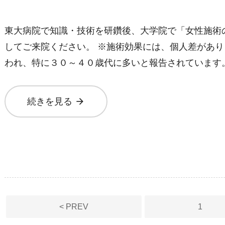
東大病院で知識・技術を研鑽後、大学院で「女性施術
してご来院ください。 ※施術効果には、個人差があり
われ、特に３０～４０歳代に多いと報告されています。
arrow_forward
続きを見る
投
稿
< PREV
1
の