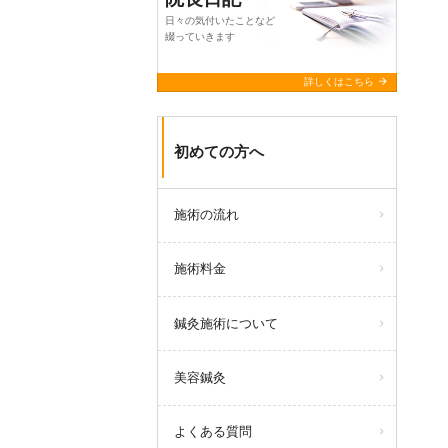
日々の気付いたことなど
綴っていきます
arrow_forward
詳しくはこちら
初めての方へ
施術の流れ
施術料金
鍼灸施術について
美容鍼灸
よくある質問