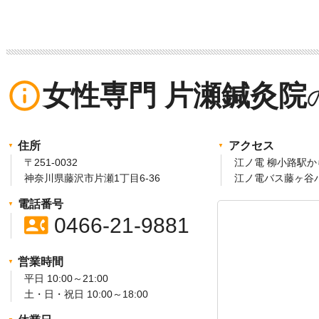
ペ
ー
ジ
info_outline
女性専門 片瀬鍼灸院
送
り
住所
アクセス
〒251-0032
江ノ電 柳小路
神奈川県藤沢市片瀬1丁目6-36
江ノ電バス藤ヶ谷
電話番号
contact_phone
0466-21-9881
営業時間
平日 10:00～21:00
土・日・祝日 10:00～18:00