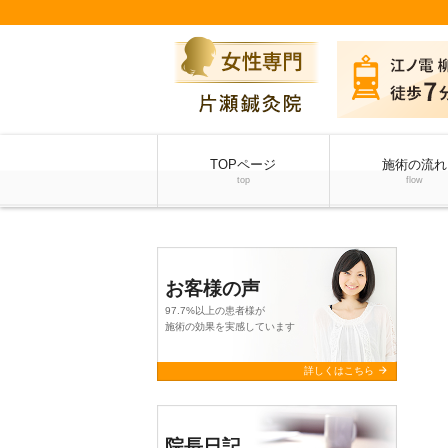
TOPページ
施術の流れ
top
flow
お客様の声
97.7%以上の患者様が
施術の効果を実感しています
arrow_forward
詳しくはこちら
院長日記